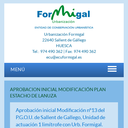
Urbanización Formigal
22640 Sallent de Gállego
HUESCA
Tel.: 974 490 362 | Fax: 974 490 362
ecu@ecuformigal.es
MENÚ
APROBACION INICIAL MODIFICACIÓN PLAN
ESTACHO DE LANUZA
Aprobación inicial Modificación nº13 del
P.G.O.U. de Sallent de Gallego, Unidad de
actuación 1 limítrofe con Urb. Formigal.